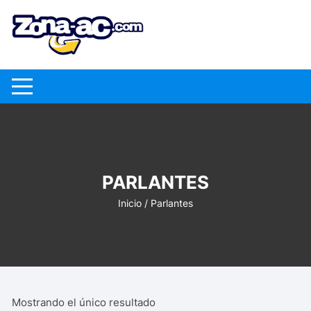
Saltar
al
contenido
PARLANTES
Inicio
/ Parlantes
Mostrando el único resultado